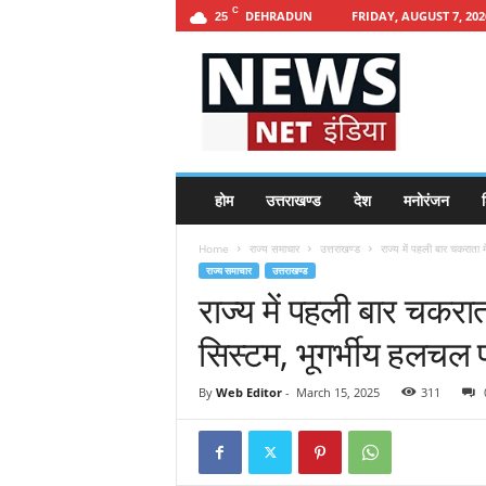
C
DEHRADUN
FRIDAY, AUGUST 7, 202
25
h
t
t
p
s
:
/
होम
उत्तराखण्ड
देश
मनोरंजन
श
/
n
Home
राज्य समाचार
उत्तराखण्ड
राज्य में पहली बार चकराता मे
e
राज्य समाचार
उत्तराखण्ड
w
राज्य में पहली बार चकराता
s
n
सिस्टम, भूगर्भीय हलचल 
e
t
i
By
Web Editor
-
March 15, 2025
311
n
d
i
a