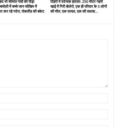
द भी सीमांत गांवों की पीड़ा
टिहरी में दर्दनाक हादसा: 250 मीटर गहरी
मोली में बच्चे जान जोखिम में
खाई में गिरी बोलेरो, एक ही परिवार के 5 लोगों
र कर रहे गदेरा, पोकलैंड की बकेट
की मौत; एक घायल, एक की तलाश...