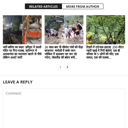
RELATED ARTICLES
MORE FROM AUTHOR
भारी बारिश का कहर: हरिद्वार में काली
26 साल बाद भी सीमांत गांवों की पीड़ा
टिहरी में दर्दनाक हादसा: 250 मीटर
मंदिर पर गिरा मलबा, श्रीनगर में
बरकरार: चमोली में बच्चे जान
गहरी खाई में गिरी बोलेरो, एक ही
अलकनंदा का जलस्तर खतरे से नीचे
जोखिम में डालकर पार कर रहे
परिवार के 5 लोगों की मौत; एक
लेकिन अलर्ट जारी
गदेरा, पोकलैंड की बकेट बनी...
घायल, एक की तलाश...
LEAVE A REPLY