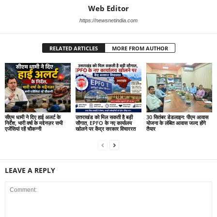
Web Editor
https://newsnetindia.com
RELATED ARTICLES
MORE FROM AUTHOR
सीएम धामी ने दिए हाई अलर्ट के
उत्तराखंड को मिल सकती है बड़ी
30 सितंबर डेडलाइन: पीएम आवास
निर्देश, भारी वर्षा के मद्देनज़र सभी
सौगात, EPFO के नए कार्यालय
योजना के लंबित आवास जल्द होंगे
एजेंसियां रहें चौकन्नी
खोलने पर केंद्र सरकार विचाररत
तैयार
LEAVE A REPLY