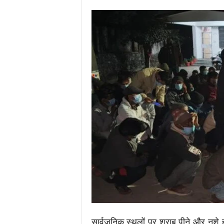
.
c
o
m
/
सार्वजनिक स्थलों पर शराब पीने और नशे ह