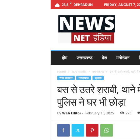
C
DEHRADUN
FRIDAY, AUGUST 7, 2
23.6
h
t
t
p
s
:
/
होम
उत्तराखण्ड
देश
मनोरंजन
श
/
n
Home
राज्य समाचार
उत्तराखण्ड
बस से उतरे शराबी, थाने मे
e
राज्य समाचार
उत्तराखण्ड
क्राइम
w
बस से उतरे शराबी, थाने
s
n
पुलिस ने घर भी छोड़ा
e
t
i
By
Web Editor
-
February 13, 2025
273
n
d
i
a