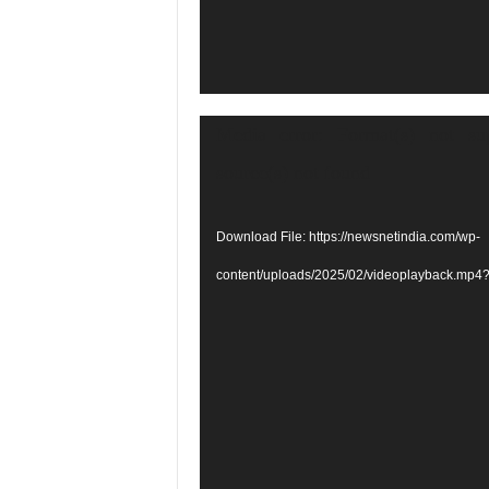
Video
Media error: Format(s) not su
Player
source(s) not found
Download File: https://newsnetindia.com/wp-
content/uploads/2025/02/videoplayback.mp4