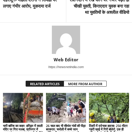
लगाए गंभीर आरोप, मुकदमा दर्ज
चीखी युवती, किराएदार युवक बना रहा
था युवतियों के अश्लील वीडियो
Web Editor
https://newsnetindia.com
RELATED ARTICLES
MORE FROM AUTHOR
भारी बारिश का कहर: हरिद्वार में काली
26 साल बाद भी सीमांत गांवों की पीड़ा
टिहरी में दर्दनाक हादसा: 250 मीटर
मंदिर पर गिरा मलबा, श्रीनगर में
बरकरार: चमोली में बच्चे जान
गहरी खाई में गिरी बोलेरो, एक ही