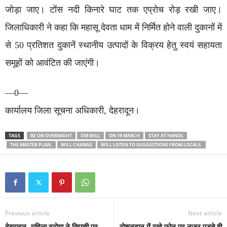
जोड़ा जाए। टोंस नदी किनारे घाट तक एप्रोच रोड़ रखी जाए।
जिलाधिकारी ने कहा कि महासू देवता धाम में निर्मित होने वाली दुकानों में
से 50 प्रतिशत दुकानें स्थानीय उत्पादों के विक्रय हेतु स्वयं सहायता
समूहों को आवंटित की जाएंगी।
—0—
कार्यालय जिला सूचना अधिकारी, देहरादून।
TAGS
BE ON OVERNIGHT
DM WILL
ON 19 MARCH
STAY AT HANOL
THE MASTER PLAN.
WILL CHANGE
WILL LISTEN TO SUGGESTIONS FROM LOCALS.
Previous article
Next article
देहरादून- महिला दरोगा ने सिपाही पर
रोशनदान में रखे फोन पर नजर पड़ते ही