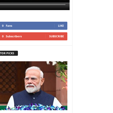
0
Fans
LIKE
0
Subscribers
SUBSCRIBE
TOR PICKS