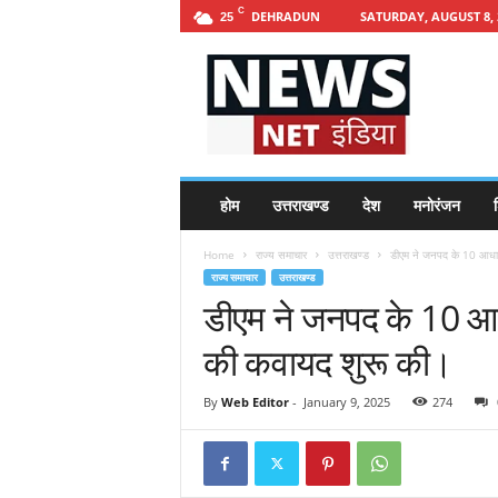
C
DEHRADUN
SATURDAY, AUGUST 8, 
25
h
t
t
p
s
:
/
होम
उत्तराखण्ड
देश
मनोरंजन
श
/
n
Home
राज्य समाचार
उत्तराखण्ड
डीएम ने जनपद के 10 आधार स
e
राज्य समाचार
उत्तराखण्ड
w
डीएम ने जनपद के 10 आधा
s
n
की कवायद शुरू की।
e
t
i
By
Web Editor
-
January 9, 2025
274
n
d
i
a