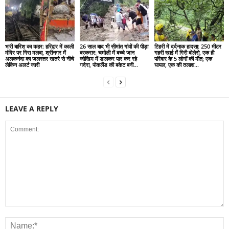
भारी बारिश का कहर: हरिद्वार में काली
26 साल बाद भी सीमांत गांवों की पीड़ा
टिहरी में दर्दनाक हादसा: 250 मीटर
मंदिर पर गिरा मलबा, श्रीनगर में
बरकरार: चमोली में बच्चे जान
गहरी खाई में गिरी बोलेरो, एक ही
अलकनंदा का जलस्तर खतरे से नीचे
जोखिम में डालकर पार कर रहे
परिवार के 5 लोगों की मौत; एक
लेकिन अलर्ट जारी
गदेरा, पोकलैंड की बकेट बनी...
घायल, एक की तलाश...
LEAVE A REPLY