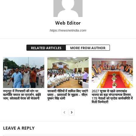
Web Editor
https://newsnetindia.com
RELATED ARTICLES
MORE FROM AUTHOR
रुद्रपुर में गिरफ्तारी की मांग पर
सरकारी नीतियों में शामिल किए जाएंगे
2027 चुनाव से पहले उत्तराखंड
वाल्मीकि समाज का प्रदर्शन, हाईवे
छात्र – छात्राओं के सुझाव – सीएम
भाजपा का बड़ा संगठनात्मक विस्तार,
जाम; कोतवाली घेराव की चेतावनी
पुष्कर सिंह धामी
178 नेताओं को प्रदेश कार्यसमिति में
मिली जिम्मेदारी
LEAVE A REPLY