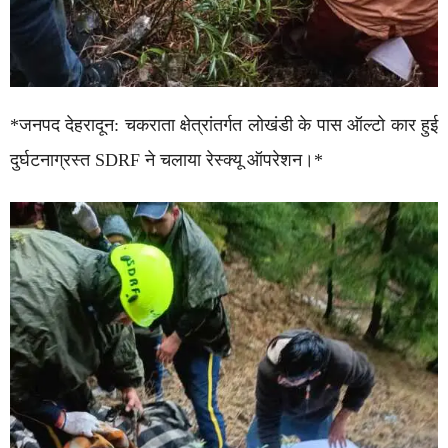
*जनपद देहरादून: चकराता क्षेत्रांतर्गत लोखंडी के पास ऑल्टो कार हुई
दुर्घटनाग्रस्त SDRF ने चलाया रेस्क्यू ऑपरेशन।*