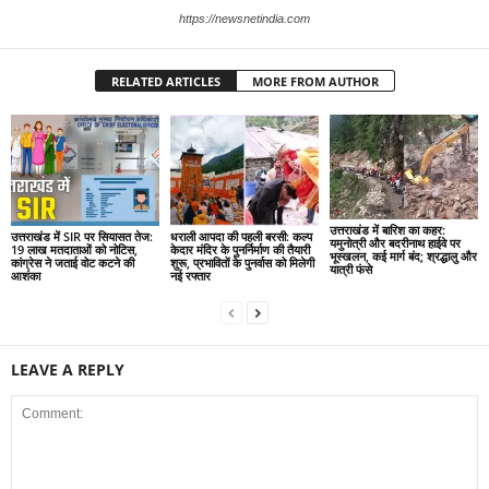
https://newsnetindia.com
RELATED ARTICLES
MORE FROM AUTHOR
उत्तराखंड में बारिश का कहर:
उत्तराखंड में SIR पर सियासत तेज:
धराली आपदा की पहली बरसी: कल्प
यमुनोत्री और बदरीनाथ हाईवे पर
19 लाख मतदाताओं को नोटिस,
केदार मंदिर के पुनर्निर्माण की तैयारी
भूस्खलन, कई मार्ग बंद; श्रद्धालु और
कांग्रेस ने जताई वोट कटने की
शुरू, प्रभावितों के पुनर्वास को मिलेगी
यात्री फंसे
आशंका
नई रफ्तार
LEAVE A REPLY