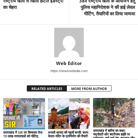
राष्ट्रीय खेलों से खिला होटल इंडस्ट्री
38वें राष्ट्रीय खेलों के आयोजन हेतु
का चेहरा
पुलिस महानिदेशक ने की हाई लेवल
मीटिंग, तैयारियों का लिया जायजा
Web Editor
https://newsnetindia.com
RELATED ARTICLES
MORE FROM AUTHOR
उत्तराखंड में बारिश का कहर:
उत्तराखंड में SIR पर सियासत तेज:
धराली आपदा की पहली बरसी: कल्प
यमुनोत्री और बदरीनाथ हाईवे पर
19 लाख मतदाताओं को नोटिस,
केदार मंदिर के पुनर्निर्माण की तैयारी
भूस्खलन, कई मार्ग बंद; श्रद्धालु और