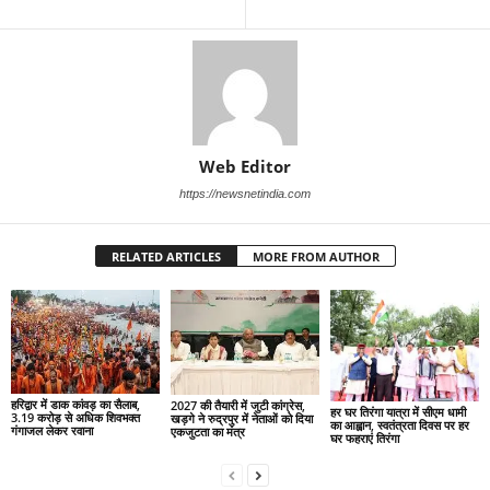
Web Editor
https://newsnetindia.com
RELATED ARTICLES
MORE FROM AUTHOR
हरिद्वार में डाक कांवड़ का सैलाब,
2027 की तैयारी में जुटी कांग्रेस,
हर घर तिरंगा यात्रा में सीएम धामी
3.19 करोड़ से अधिक शिवभक्त
खड़गे ने रुद्रपुर में नेताओं को दिया
का आह्वान, स्वतंत्रता दिवस पर हर
गंगाजल लेकर रवाना
एकजुटता का मंत्र
घर फहराएं तिरंगा