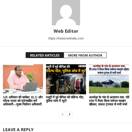
Web Editor
https://newsnetindia.com
RELATED ARTICLES
MORE FROM AUTHOR
SIR अभियान की समीक्षा: BLO और
मसूरी में पूर्व सैनिक की संदिग्ध मौत,
अल्मोड़ा के गांव से आसमान तक: रवि
फील्ड स्टाफ को प्रोत्साहित करें
पुलिस जांच में जुटी
टम्टा ने तैयार किया पर्सनल फ्लाइंग
अधिकारी—मुख्य निर्वाचन अधिकारी
व्हीकल, सफल ट्रायल से मची चर्चा
LEAVE A REPLY