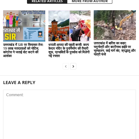
RELATED ARTICLES
MORE FROM AUTHOR
उत्तराखंड में बारिश का कहर:
उत्तराखंड में SIR पर सियासत तेज:
धराली आपदा की पहली बरसी: कल्प
यमुनोत्री और बदरीनाथ हाईवे पर
19 लाख मतदाताओं को नोटिस,
केदार मंदिर के पुनर्निर्माण की तैयारी
भूस्खलन, कई मार्ग बंद; श्रद्धालु और
कांग्रेस ने जताई वोट कटने की
शुरू, प्रभावितों के पुनर्वास को मिलेगी
यात्री फंसे
आशंका
नई रफ्तार
LEAVE A REPLY