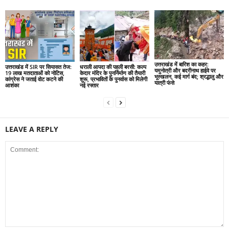
उत्तराखंड में बारिश का कहर:
उत्तराखंड में SIR पर सियासत तेज:
धराली आपदा की पहली बरसी: कल्प
यमुनोत्री और बदरीनाथ हाईवे पर
19 लाख मतदाताओं को नोटिस,
केदार मंदिर के पुनर्निर्माण की तैयारी
भूस्खलन, कई मार्ग बंद; श्रद्धालु और
कांग्रेस ने जताई वोट कटने की
शुरू, प्रभावितों के पुनर्वास को मिलेगी
यात्री फंसे
आशंका
नई रफ्तार
LEAVE A REPLY