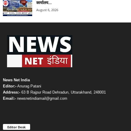
कार्यालय...
August 6, 2026
News Net India
Editor:-
Anurag Patani
Address:-
63 B Rajpur Road Dehradun, Uttarakhand, 248001
Email:-
newsnetindiamail@gmail.com
Editor Desk