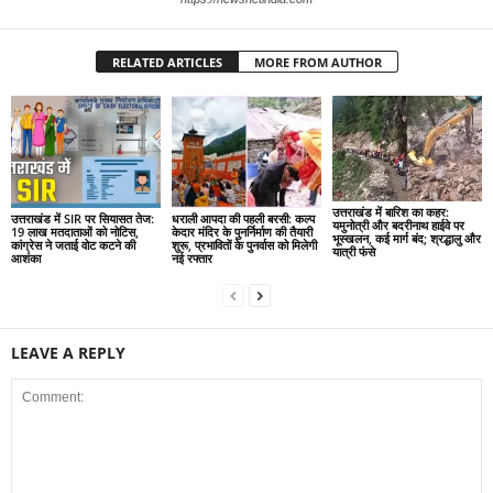
RELATED ARTICLES
MORE FROM AUTHOR
उत्तराखंड में बारिश का कहर:
उत्तराखंड में SIR पर सियासत तेज:
धराली आपदा की पहली बरसी: कल्प
यमुनोत्री और बदरीनाथ हाईवे पर
19 लाख मतदाताओं को नोटिस,
केदार मंदिर के पुनर्निर्माण की तैयारी
भूस्खलन, कई मार्ग बंद; श्रद्धालु और
कांग्रेस ने जताई वोट कटने की
शुरू, प्रभावितों के पुनर्वास को मिलेगी
यात्री फंसे
आशंका
नई रफ्तार
LEAVE A REPLY