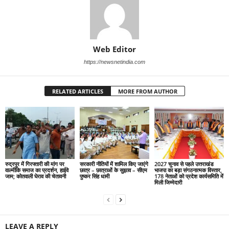
Web Editor
https://newsnetindia.com
RELATED ARTICLES
MORE FROM AUTHOR
रुद्रपुर में गिरफ्तारी की मांग पर
सरकारी नीतियों में शामिल किए जाएंगे
2027 चुनाव से पहले उत्तराखंड
वाल्मीकि समाज का प्रदर्शन, हाईवे
छात्र – छात्राओं के सुझाव – सीएम
भाजपा का बड़ा संगठनात्मक विस्तार,
जाम; कोतवाली घेराव की चेतावनी
पुष्कर सिंह धामी
178 नेताओं को प्रदेश कार्यसमिति में
मिली जिम्मेदारी
LEAVE A REPLY