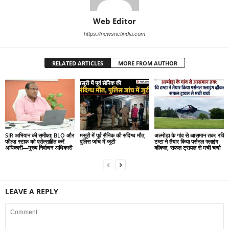
Web Editor
https://newsnetindia.com
RELATED ARTICLES
MORE FROM AUTHOR
SIR अभियान की समीक्षा: BLO और
मसूरी में पूर्व सैनिक की संदिग्ध मौत,
अल्मोड़ा के गांव से आसमान तक: रवि
फील्ड स्टाफ को प्रोत्साहित करें
पुलिस जांच में जुटी
टम्टा ने तैयार किया पर्सनल फ्लाइंग
अधिकारी—मुख्य निर्वाचन अधिकारी
व्हीकल, सफल ट्रायल से मची चर्चा
LEAVE A REPLY