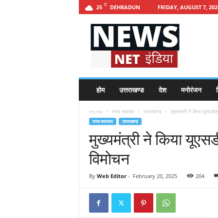
C
DEHRADUN
FRIDAY, AUGUST 7, 202
25
h
t
t
p
s
:
/
होम
उत्तराखण्ड
देश
मनोरंजन
श
/
n
Home
राज्य समाचार
उत्तराखण्ड
मुख्यमंत्री ने किया यूएसडीए
e
राज्य समाचार
उत्तराखण्ड
w
मुख्यमंत्री ने किया यूएस
s
n
विमोचन
e
t
i
By
Web Editor
-
February 20, 2025
204
n
d
i
a