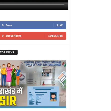
0
Fans
LIKE
0
Subscribers
SUBSCRIBE
TOR PICKS