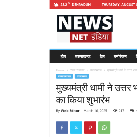
C
DEHRADUN
THURSDAY, AUGUST 6
23.2
h
t
t
p
s
:
/
होम
उत्तराखण्ड
देश
मनोरंजन
श
/
n
Home
राज्य समाचार
उत्तराखण्ड
मुख्यमंत्री धामी ने उत्तर भारत
e
राज्य समाचार
उत्तराखण्ड
w
मुख्यमंत्री धामी ने उत्तर भ
s
n
का किया शुभारंभ
e
t
i
By
Web Editor
-
March 16, 2025
217
n
d
i
a