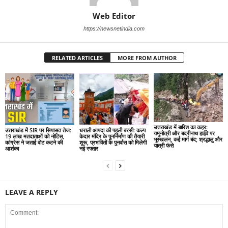
Web Editor
https://newsnetindia.com
RELATED ARTICLES
MORE FROM AUTHOR
उत्तराखंड में बारिश का कहर:
उत्तराखंड में SIR पर सियासत तेज:
धराली आपदा की पहली बरसी: कल्प
यमुनोत्री और बदरीनाथ हाईवे पर
19 लाख मतदाताओं को नोटिस,
केदार मंदिर के पुनर्निर्माण की तैयारी
भूस्खलन, कई मार्ग बंद; श्रद्धालु और
कांग्रेस ने जताई वोट कटने की
शुरू, प्रभावितों के पुनर्वास को मिलेगी
यात्री फंसे
आशंका
नई रफ्तार
LEAVE A REPLY