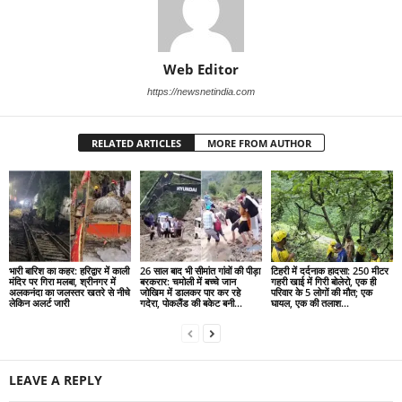
Web Editor
https://newsnetindia.com
RELATED ARTICLES
MORE FROM AUTHOR
भारी बारिश का कहर: हरिद्वार में काली
26 साल बाद भी सीमांत गांवों की पीड़ा
टिहरी में दर्दनाक हादसा: 250 मीटर
मंदिर पर गिरा मलबा, श्रीनगर में
बरकरार: चमोली में बच्चे जान
गहरी खाई में गिरी बोलेरो, एक ही
अलकनंदा का जलस्तर खतरे से नीचे
जोखिम में डालकर पार कर रहे
परिवार के 5 लोगों की मौत; एक
लेकिन अलर्ट जारी
गदेरा, पोकलैंड की बकेट बनी...
घायल, एक की तलाश...
LEAVE A REPLY