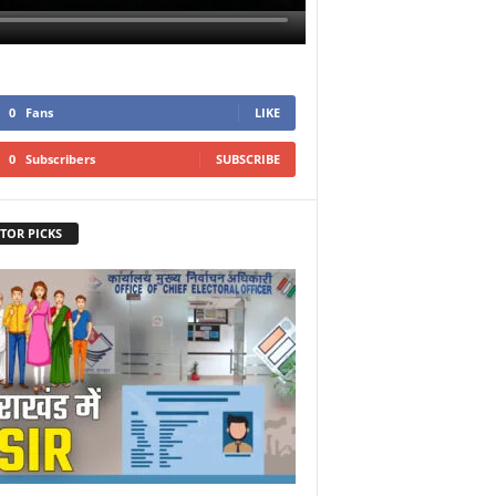
0
Fans
LIKE
0
Subscribers
SUBSCRIBE
TOR PICKS