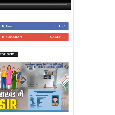
0
Fans
LIKE
0
Subscribers
SUBSCRIBE
TOR PICKS