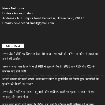
News Net India
Editor:-
Anurag Patani
Address:-
63 B Rajpur Road Dehradun, Uttarakhand, 248001
Email:-
newsnetindiamail@gmail.com
Editor Desk
उत्तराखंड में SIR पर सियासत तेज: 19 लाख मतदाताओं को नोटिस, कांग्रेस ने जताई वोट
कटने की आशंका
भारत में आएंगे प्लास्टिक के नोट! RBI ने शुरू की तैयारी, 2028 तक ₹10 और ₹20 के
पॉलीमर नोट होंगे जारी
धराली आपदा की पहली बरसी: कल्प केदार मंदिर के पुनर्निर्माण की तैयारी शुरू, प्रभावितों के
पुनर्वास को मिलेगी नई रफ्तार
उत्तराखंड में बारिश का कहर: यमुनोत्री और बदरीनाथ हाईवे पर भूस्खलन, कई मार्ग बंद;
श्रद्धालु और यात्री फंसे
सीएम धामी ने दिए हाई अलर्ट के निर्देश, भारी वर्षा के मद्देनज़र सभी एजेंसियां रहें चौकन्नी