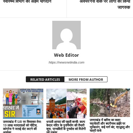
स्वास्थ्य विभाग का अहम योगदान
अवेयरनेस वीक पर लोगों को किया
जागरुक
Web Editor
https://newsnetindia.com
RELATED ARTICLES
MORE FROM AUTHOR
उत्तराखंड में बारिश का कहर:
उत्तराखंड में SIR पर सियासत तेज:
धराली आपदा की पहली बरसी: कल्प
यमुनोत्री और बदरीनाथ हाईवे पर
19 लाख मतदाताओं को नोटिस,
केदार मंदिर के पुनर्निर्माण की तैयारी
भूस्खलन, कई मार्ग बंद; श्रद्धालु और
कांग्रेस ने जताई वोट कटने की
शुरू, प्रभावितों के पुनर्वास को मिलेगी
यात्री फंसे
आशंका
नई रफ्तार