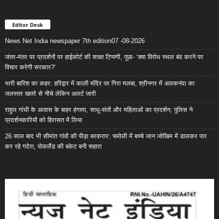
Editor Desk
News Net India newspaper 7th edition07 -08-2026
जंतर-मंतर पर प्रदर्शनों पर हाईकोर्ट की सख्त टिप्पणी, पूछा- ‘क्या विरोध स्थल बंद करने पर
विचार करेगी सरकार?’
भारी बारिश का कहर: हरिद्वार में काली मंदिर पर गिरा मलबा, श्रीनगर में अलकनंदा का
जलस्तर खतरे से नीचे लेकिन अलर्ट जारी
राहुल गांधी के आवास के बाहर हंगामा, साधु-संतों और महिलाओं का प्रदर्शन; पुलिस ने
प्रदर्शनकारियों को हिरासत में लिया
26 साल बाद भी सीमांत गांवों की पीड़ा बरकरार: चमोली में बच्चे जान जोखिम में डालकर पार
कर रहे गदेरा, पोकलैंड की बकेट बनी सहारा