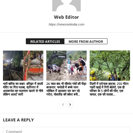
Web Editor
https://newsnetindia.com
RELATED ARTICLES
MORE FROM AUTHOR
भारी बारिश का कहर: हरिद्वार में काली
26 साल बाद भी सीमांत गांवों की पीड़ा
टिहरी में दर्दनाक हादसा: 250 मीटर
मंदिर पर गिरा मलबा, श्रीनगर में
बरकरार: चमोली में बच्चे जान
गहरी खाई में गिरी बोलेरो, एक ही
अलकनंदा का जलस्तर खतरे से नीचे
जोखिम में डालकर पार कर रहे
परिवार के 5 लोगों की मौत; एक
लेकिन अलर्ट जारी
गदेरा, पोकलैंड की बकेट बनी...
घायल, एक की तलाश...
LEAVE A REPLY