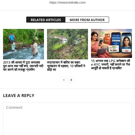
https://newsnetindia.com
RELATED ARTICLES
MORE FROM AUTHOR
15 अगस्त तक LPG कनेक्शन की
2013 की आपदा में टूटा अमलावा
रुद्रप्रयाग में बारिश का कहर:
e-KYC जरूरी, नहीं कराने पर गैस
पुल आज तक नहीं बना, उफनती नदी
भूस्खलन से दहशत, 10 परिवारों ने
आपूर्ति हो सकती है प्रभावित
पार करने को मजबूर ग्रामीण
छोड़े घर
LEAVE A REPLY