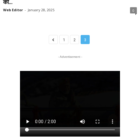
की...
Web Editor
-
January 28, 2025
0
1
2
3
- Advertisement -