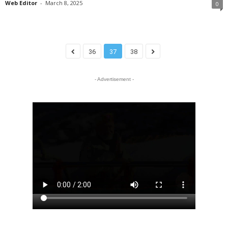
Web Editor
-
March 8, 2025
0
36
37
38
- Advertisement -