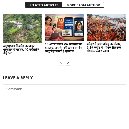
RELATED ARTICLES
MORE FROM AUTHOR
हरिद्वार में डाक कांवड़ का सैलाब,
15 अगस्त तक LPG कनेक्शन की
रुद्रप्रयाग में बारिश का कहर:
3.19 करोड़ से अधिक शिवभक्त
e-KYC जरूरी, नहीं कराने पर गैस
भूस्खलन से दहशत, 10 परिवारों ने
गंगाजल लेकर रवाना
आपूर्ति हो सकती है प्रभावित
छोड़े घर
LEAVE A REPLY