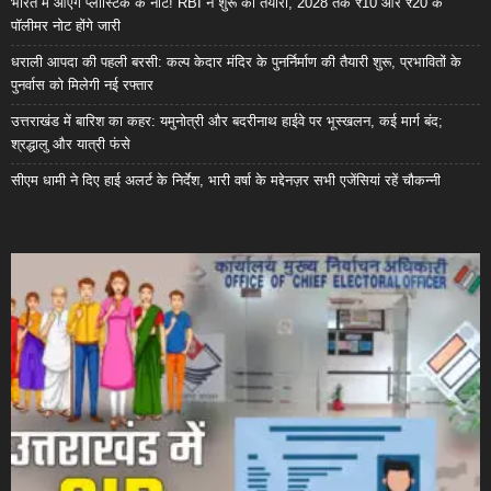
भारत में आएंगे प्लास्टिक के नोट! RBI ने शुरू की तैयारी, 2028 तक ₹10 और ₹20 के
पॉलीमर नोट होंगे जारी
धराली आपदा की पहली बरसी: कल्प केदार मंदिर के पुनर्निर्माण की तैयारी शुरू, प्रभावितों के
पुनर्वास को मिलेगी नई रफ्तार
उत्तराखंड में बारिश का कहर: यमुनोत्री और बदरीनाथ हाईवे पर भूस्खलन, कई मार्ग बंद;
श्रद्धालु और यात्री फंसे
सीएम धामी ने दिए हाई अलर्ट के निर्देश, भारी वर्षा के मद्देनज़र सभी एजेंसियां रहें चौकन्नी