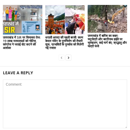
उत्तराखंड में बारिश का कहर:
उत्तराखंड में SIR पर सियासत तेज:
धराली आपदा की पहली बरसी: कल्प
यमुनोत्री और बदरीनाथ हाईवे पर
19 लाख मतदाताओं को नोटिस,
केदार मंदिर के पुनर्निर्माण की तैयारी
भूस्खलन, कई मार्ग बंद; श्रद्धालु और
कांग्रेस ने जताई वोट कटने की
शुरू, प्रभावितों के पुनर्वास को मिलेगी
यात्री फंसे
आशंका
नई रफ्तार
LEAVE A REPLY