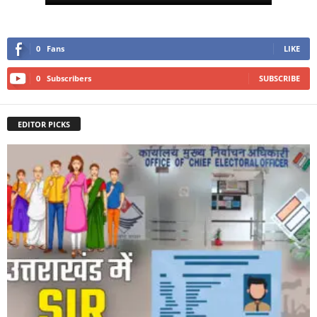
0
Fans
LIKE
0
Subscribers
SUBSCRIBE
EDITOR PICKS