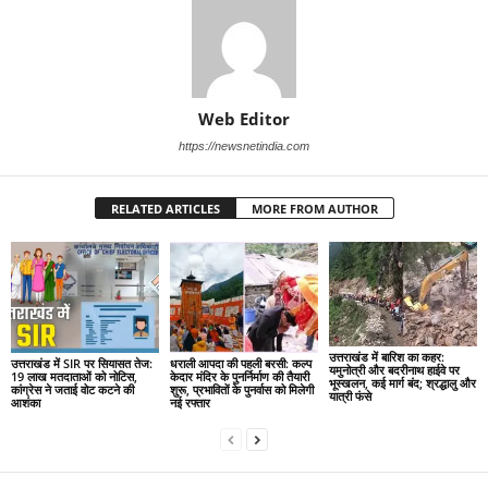
Web Editor
https://newsnetindia.com
RELATED ARTICLES
MORE FROM AUTHOR
उत्तराखंड में बारिश का कहर:
उत्तराखंड में SIR पर सियासत तेज:
धराली आपदा की पहली बरसी: कल्प
यमुनोत्री और बदरीनाथ हाईवे पर
19 लाख मतदाताओं को नोटिस,
केदार मंदिर के पुनर्निर्माण की तैयारी
भूस्खलन, कई मार्ग बंद; श्रद्धालु और
कांग्रेस ने जताई वोट कटने की
शुरू, प्रभावितों के पुनर्वास को मिलेगी
यात्री फंसे
आशंका
नई रफ्तार