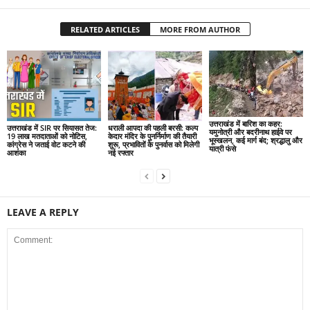
RELATED ARTICLES
MORE FROM AUTHOR
उत्तराखंड में बारिश का कहर:
उत्तराखंड में SIR पर सियासत तेज:
धराली आपदा की पहली बरसी: कल्प
यमुनोत्री और बदरीनाथ हाईवे पर
19 लाख मतदाताओं को नोटिस,
केदार मंदिर के पुनर्निर्माण की तैयारी
भूस्खलन, कई मार्ग बंद; श्रद्धालु और
कांग्रेस ने जताई वोट कटने की
शुरू, प्रभावितों के पुनर्वास को मिलेगी
यात्री फंसे
आशंका
नई रफ्तार
LEAVE A REPLY