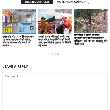
RELATED ARTICLES
MORE FROM AUTHOR
उत्तराखंड में बारिश का कहर:
उत्तराखंड में SIR पर सियासत तेज:
धराली आपदा की पहली बरसी: कल्प
यमुनोत्री और बदरीनाथ हाईवे पर
19 लाख मतदाताओं को नोटिस,
केदार मंदिर के पुनर्निर्माण की तैयारी
भूस्खलन, कई मार्ग बंद; श्रद्धालु और
कांग्रेस ने जताई वोट कटने की
शुरू, प्रभावितों के पुनर्वास को मिलेगी
यात्री फंसे
आशंका
नई रफ्तार
LEAVE A REPLY