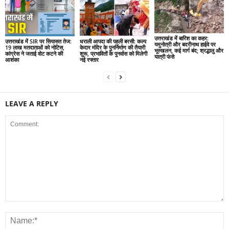
उत्तराखंड में बारिश का कहर:
उत्तराखंड में SIR पर सियासत तेज:
धराली आपदा की पहली बरसी: कल्प
यमुनोत्री और बदरीनाथ हाईवे पर
19 लाख मतदाताओं को नोटिस,
केदार मंदिर के पुनर्निर्माण की तैयारी
भूस्खलन, कई मार्ग बंद; श्रद्धालु और
कांग्रेस ने जताई वोट कटने की
शुरू, प्रभावितों के पुनर्वास को मिलेगी
यात्री फंसे
आशंका
नई रफ्तार
LEAVE A REPLY