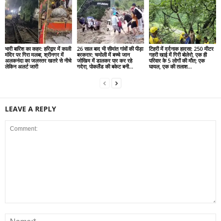
भारी बारिश का कहर: हरिद्वार में काली
26 साल बाद भी सीमांत गांवों की पीड़ा
टिहरी में दर्दनाक हादसा: 250 मीटर
मंदिर पर गिरा मलबा, श्रीनगर में
बरकरार: चमोली में बच्चे जान
गहरी खाई में गिरी बोलेरो, एक ही
अलकनंदा का जलस्तर खतरे से नीचे
जोखिम में डालकर पार कर रहे
परिवार के 5 लोगों की मौत; एक
लेकिन अलर्ट जारी
गदेरा, पोकलैंड की बकेट बनी...
घायल, एक की तलाश...
LEAVE A REPLY