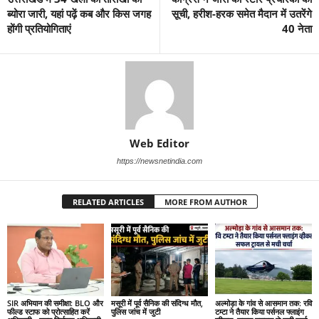
ब्योरा जारी, यहां पढ़ें कब और किस जगह
सूची, हरीश-हरक समेत मैदान में उतरेंगे
होंगी प्रतियोगिताएं
40 नेता
Web Editor
https://newsnetindia.com
RELATED ARTICLES
MORE FROM AUTHOR
SIR अभियान की समीक्षा: BLO और
मसूरी में पूर्व सैनिक की संदिग्ध मौत,
अल्मोड़ा के गांव से आसमान तक: रवि
फील्ड स्टाफ को प्रोत्साहित करें
पुलिस जांच में जुटी
टम्टा ने तैयार किया पर्सनल फ्लाइंग