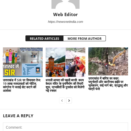
Web Editor
https://newsnetindia.com
RELATED ARTICLES
MORE FROM AUTHOR
उत्तराखंड में बारिश का कहर:
उत्तराखंड में SIR पर सियासत तेज:
धराली आपदा की पहली बरसी: कल्प
यमुनोत्री और बदरीनाथ हाईवे पर
19 लाख मतदाताओं को नोटिस,
केदार मंदिर के पुनर्निर्माण की तैयारी
भूस्खलन, कई मार्ग बंद; श्रद्धालु और
कांग्रेस ने जताई वोट कटने की
शुरू, प्रभावितों के पुनर्वास को मिलेगी
यात्री फंसे
आशंका
नई रफ्तार
LEAVE A REPLY