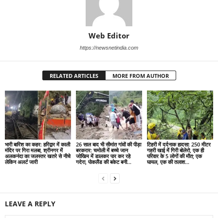
Web Editor
https://newsnetindia.com
RELATED ARTICLES
MORE FROM AUTHOR
भारी बारिश का कहर: हरिद्वार में काली
26 साल बाद भी सीमांत गांवों की पीड़ा
टिहरी में दर्दनाक हादसा: 250 मीटर
मंदिर पर गिरा मलबा, श्रीनगर में
बरकरार: चमोली में बच्चे जान
गहरी खाई में गिरी बोलेरो, एक ही
अलकनंदा का जलस्तर खतरे से नीचे
जोखिम में डालकर पार कर रहे
परिवार के 5 लोगों की मौत; एक
लेकिन अलर्ट जारी
गदेरा, पोकलैंड की बकेट बनी...
घायल, एक की तलाश...
LEAVE A REPLY