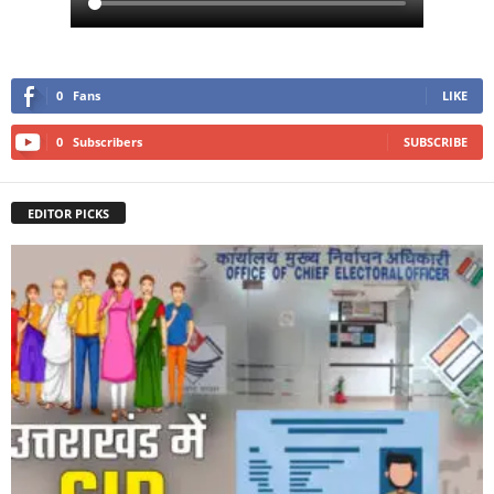
0
Fans
LIKE
0
Subscribers
SUBSCRIBE
EDITOR PICKS