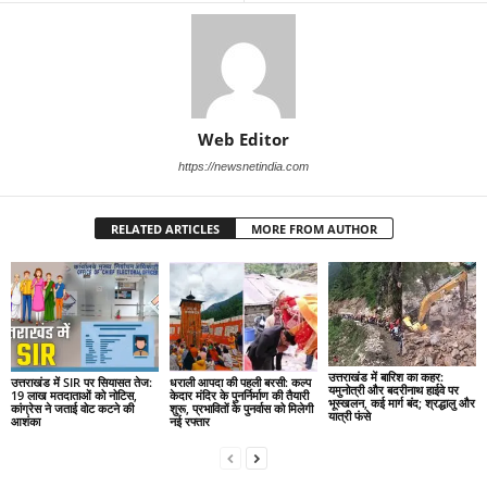
Web Editor
https://newsnetindia.com
RELATED ARTICLES
MORE FROM AUTHOR
उत्तराखंड में बारिश का कहर:
उत्तराखंड में SIR पर सियासत तेज:
धराली आपदा की पहली बरसी: कल्प
यमुनोत्री और बदरीनाथ हाईवे पर
19 लाख मतदाताओं को नोटिस,
केदार मंदिर के पुनर्निर्माण की तैयारी
भूस्खलन, कई मार्ग बंद; श्रद्धालु और
कांग्रेस ने जताई वोट कटने की
शुरू, प्रभावितों के पुनर्वास को मिलेगी
यात्री फंसे
आशंका
नई रफ्तार