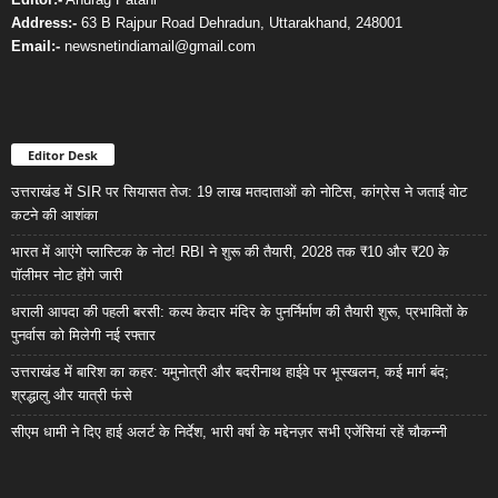
Address:-
63 B Rajpur Road Dehradun, Uttarakhand, 248001
Email:-
newsnetindiamail@gmail.com
Editor Desk
उत्तराखंड में SIR पर सियासत तेज: 19 लाख मतदाताओं को नोटिस, कांग्रेस ने जताई वोट
कटने की आशंका
भारत में आएंगे प्लास्टिक के नोट! RBI ने शुरू की तैयारी, 2028 तक ₹10 और ₹20 के
पॉलीमर नोट होंगे जारी
धराली आपदा की पहली बरसी: कल्प केदार मंदिर के पुनर्निर्माण की तैयारी शुरू, प्रभावितों के
पुनर्वास को मिलेगी नई रफ्तार
उत्तराखंड में बारिश का कहर: यमुनोत्री और बदरीनाथ हाईवे पर भूस्खलन, कई मार्ग बंद;
श्रद्धालु और यात्री फंसे
सीएम धामी ने दिए हाई अलर्ट के निर्देश, भारी वर्षा के मद्देनज़र सभी एजेंसियां रहें चौकन्नी