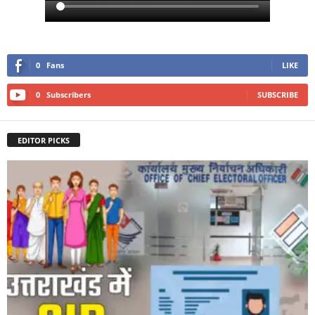
0
Fans
LIKE
0
Subscribers
SUBSCRIBE
EDITOR PICKS