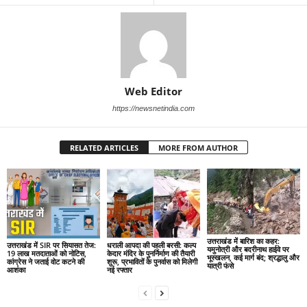
Web Editor
https://newsnetindia.com
RELATED ARTICLES
MORE FROM AUTHOR
उत्तराखंड में बारिश का कहर:
उत्तराखंड में SIR पर सियासत तेज:
धराली आपदा की पहली बरसी: कल्प
यमुनोत्री और बदरीनाथ हाईवे पर
19 लाख मतदाताओं को नोटिस,
केदार मंदिर के पुनर्निर्माण की तैयारी
भूस्खलन, कई मार्ग बंद; श्रद्धालु और
कांग्रेस ने जताई वोट कटने की
शुरू, प्रभावितों के पुनर्वास को मिलेगी
यात्री फंसे
आशंका
नई रफ्तार