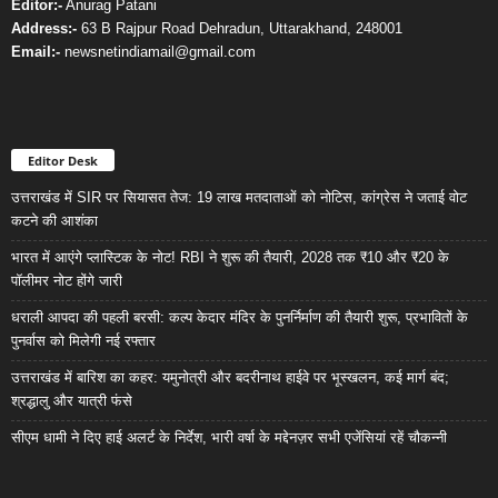
Editor:-
Anurag Patani
Address:-
63 B Rajpur Road Dehradun, Uttarakhand, 248001
Email:-
newsnetindiamail@gmail.com
Editor Desk
उत्तराखंड में SIR पर सियासत तेज: 19 लाख मतदाताओं को नोटिस, कांग्रेस ने जताई वोट
कटने की आशंका
भारत में आएंगे प्लास्टिक के नोट! RBI ने शुरू की तैयारी, 2028 तक ₹10 और ₹20 के
पॉलीमर नोट होंगे जारी
धराली आपदा की पहली बरसी: कल्प केदार मंदिर के पुनर्निर्माण की तैयारी शुरू, प्रभावितों के
पुनर्वास को मिलेगी नई रफ्तार
उत्तराखंड में बारिश का कहर: यमुनोत्री और बदरीनाथ हाईवे पर भूस्खलन, कई मार्ग बंद;
श्रद्धालु और यात्री फंसे
सीएम धामी ने दिए हाई अलर्ट के निर्देश, भारी वर्षा के मद्देनज़र सभी एजेंसियां रहें चौकन्नी