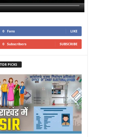
0
Fans
LIKE
0
Subscribers
SUBSCRIBE
TOR PICKS