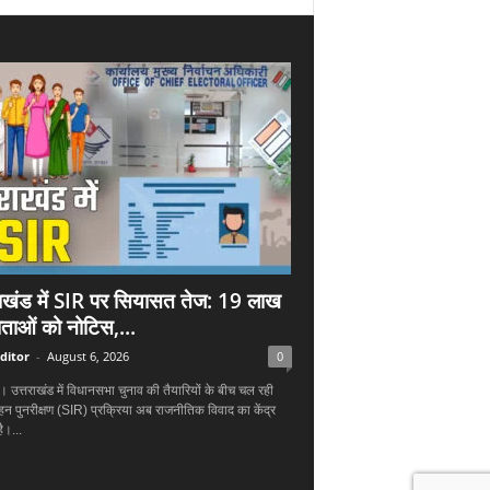
राखंड में SIR पर सियासत तेज: 19 लाख
ताओं को नोटिस,...
ditor
-
August 6, 2026
0
न। उत्तराखंड में विधानसभा चुनाव की तैयारियों के बीच चल रही
हन पुनरीक्षण (SIR) प्रक्रिया अब राजनीतिक विवाद का केंद्र
ै।...