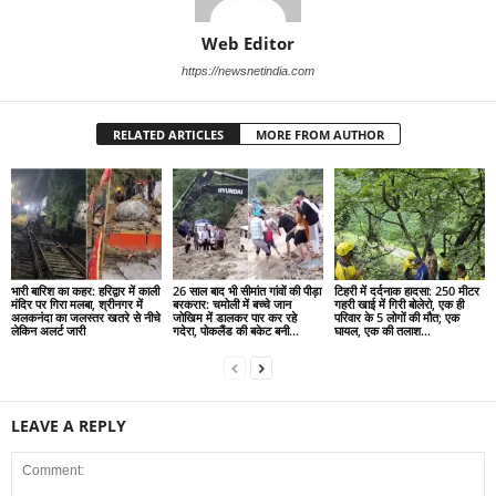
Web Editor
https://newsnetindia.com
RELATED ARTICLES
MORE FROM AUTHOR
भारी बारिश का कहर: हरिद्वार में काली
26 साल बाद भी सीमांत गांवों की पीड़ा
टिहरी में दर्दनाक हादसा: 250 मीटर
मंदिर पर गिरा मलबा, श्रीनगर में
बरकरार: चमोली में बच्चे जान
गहरी खाई में गिरी बोलेरो, एक ही
अलकनंदा का जलस्तर खतरे से नीचे
जोखिम में डालकर पार कर रहे
परिवार के 5 लोगों की मौत; एक
लेकिन अलर्ट जारी
गदेरा, पोकलैंड की बकेट बनी...
घायल, एक की तलाश...
LEAVE A REPLY