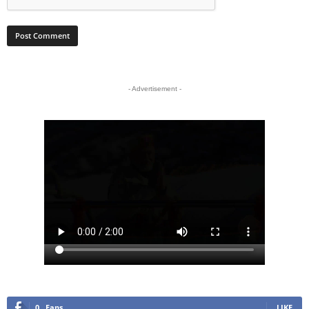
- Advertisement -
0
Fans
LIKE