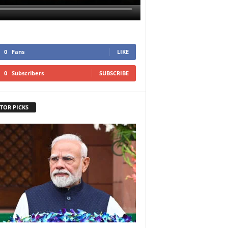
0
Fans
LIKE
0
Subscribers
SUBSCRIBE
TOR PICKS