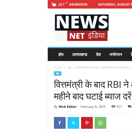
C
DEHRADUN
SATURDAY, AUGUST 8
23.7
h
t
t
p
s
:
/
होम
उत्तराखण्ड
देश
मनोरंजन
श
/
n
Home
देश
वित्तमंत्री के बाद RBI ने आम लोगों को दी बड़ी राहत, 
e
देश
w
वित्तमंत्री के बाद RBI न
s
n
महीने बाद घटाई ब्याज दरें
e
t
i
By
Web Editor
-
February 8, 2025
617
n
d
i
a