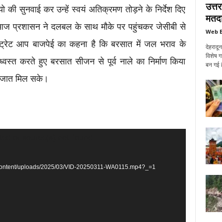
उत्त
ी सुनवाई कर उन्हें स्वयं अतिक्रमण तोड़ने के निर्देश दिए
मतदा
ज प्रशासन ने दलबल के साथ मौके पर पहुंचकर जेसीबी से
Web E
ट्रेट आप बाजपेई का कहना है कि बरसात में जल भराव के
देहरादू
विशेष ग
वस्त करते हुए बरसात सीजन से पूर्व नाले का निर्माण किया
बन गई ह
निजात मिल सके।
ted or source(s) not found
p-content/uploads/2025/03/VID-20250311-WA0115.mp4?_=1