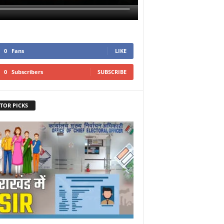
0
Fans
LIKE
0
Subscribers
SUBSCRIBE
TOR PICKS