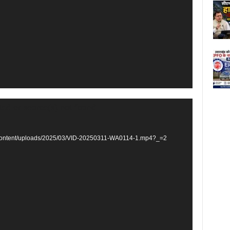
ted or source(s) not found
p-content/uploads/2025/03/VID-20250311-WA0114-1.mp4?_=2