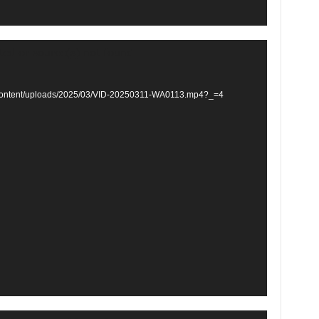
ted or source(s) not found
p-content/uploads/2025/03/VID-20250311-WA0113.mp4?_=4