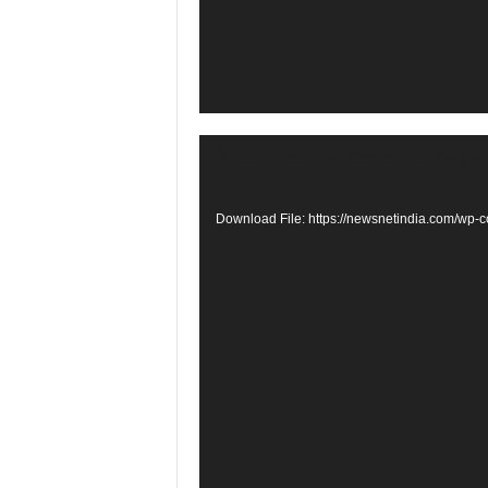
Video
Media error: Format(s) not suppor
Player
Download File: https://newsnetindia.com/w