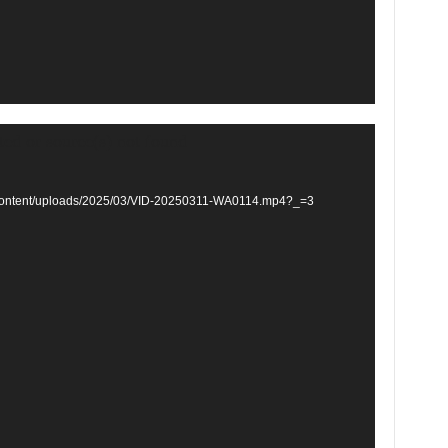
ted or source(s) not found
p-content/uploads/2025/03/VID-20250311-WA0114.mp4?_=3