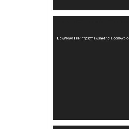
Video
Media error: Format(s) not suppor
Player
Download File: https://newsnetindia.com/w