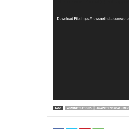
Video
Media error: Format(s) not suppor
Player
Download File: https://newsnetindia.com/w
TAGS
ADMINISTRATION'S
AGAINST ENCROACHMEN