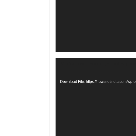
Video
Media error: Format(s) not suppor
Player
Download File: https://newsnetindia.com/w