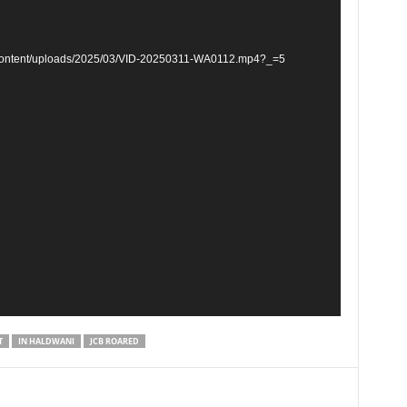
ted or source(s) not found
p-content/uploads/2025/03/VID-20250311-WA0112.mp4?_=5
T
IN HALDWANI
JCB ROARED