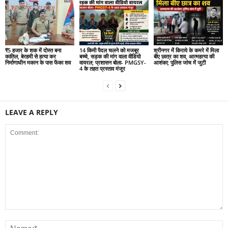
₹5 हजार के शक में दोस्त बना
14 किमी पैदल चलने को मजबूर
श्रीनगर में किराये के कमरे में मिला
कातिल, बेरहमी से हत्या कर
बच्चे, सड़क की मांग वाला वीडियो
बीए छात्र का शव, आत्महत्या की
निर्माणाधीन मकान के पास फेंका शव
वायरल; प्रशासन बोला- PMGSY-
आशंका; पुलिस जांच में जुटी
4 के तहत प्रस्ताव मंजूर
LEAVE A REPLY