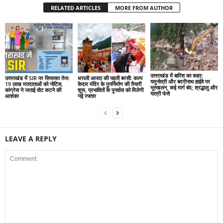
RELATED ARTICLES
MORE FROM AUTHOR
उत्तराखंड में बारिश का कहर:
उत्तराखंड में SIR पर सियासत तेज:
धराली आपदा की पहली बरसी: कल्प
यमुनोत्री और बदरीनाथ हाईवे पर
19 लाख मतदाताओं को नोटिस,
केदार मंदिर के पुनर्निर्माण की तैयारी
भूस्खलन, कई मार्ग बंद; श्रद्धालु और
कांग्रेस ने जताई वोट कटने की
शुरू, प्रभावितों के पुनर्वास को मिलेगी
यात्री फंसे
आशंका
नई रफ्तार
LEAVE A REPLY