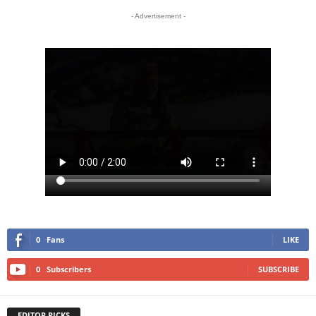
- Advertisement -
0
Fans
LIKE
0
Subscribers
SUBSCRIBE
EDITOR PICKS