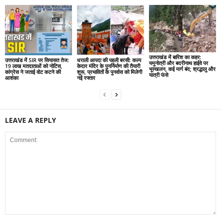
उत्तराखंड में बारिश का कहर:
उत्तराखंड में SIR पर सियासत तेज:
धराली आपदा की पहली बरसी: कल्प
यमुनोत्री और बदरीनाथ हाईवे पर
19 लाख मतदाताओं को नोटिस,
केदार मंदिर के पुनर्निर्माण की तैयारी
भूस्खलन, कई मार्ग बंद; श्रद्धालु और
कांग्रेस ने जताई वोट कटने की
शुरू, प्रभावितों के पुनर्वास को मिलेगी
यात्री फंसे
आशंका
नई रफ्तार
LEAVE A REPLY