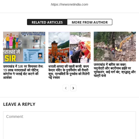
https://newsnetindia.com
RELATED ARTICLES
MORE FROM AUTHOR
उत्तराखंड में बारिश का कहर:
उत्तराखंड में SIR पर सियासत तेज:
धराली आपदा की पहली बरसी: कल्प
यमुनोत्री और बदरीनाथ हाईवे पर
19 लाख मतदाताओं को नोटिस,
केदार मंदिर के पुनर्निर्माण की तैयारी
भूस्खलन, कई मार्ग बंद; श्रद्धालु और
कांग्रेस ने जताई वोट कटने की
शुरू, प्रभावितों के पुनर्वास को मिलेगी
यात्री फंसे
आशंका
नई रफ्तार
LEAVE A REPLY