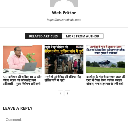
Web Editor
https://newsnetindia.com
RELATED ARTICLES
MORE FROM AUTHOR
SIR अभियान की समीक्षा: BLO और
मसूरी में पूर्व सैनिक की संदिग्ध मौत,
अल्मोड़ा के गांव से आसमान तक: रवि
फील्ड स्टाफ को प्रोत्साहित करें
पुलिस जांच में जुटी
टम्टा ने तैयार किया पर्सनल फ्लाइंग
अधिकारी—मुख्य निर्वाचन अधिकारी
व्हीकल, सफल ट्रायल से मची चर्चा
LEAVE A REPLY